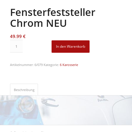
Fensterfeststeller
Chrom NEU
49.99
€
In den Warenkorb
Artikelnummer:
6/079
Kategorie:
6 Karosserie
Beschreibung